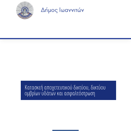
Κατασκεή αποχετευτικού δικτύου, δικτύου
ομβρίων υδάτων και ασφαλτόστρωση