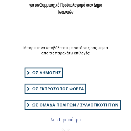
για τον Συμμετοχικό Προϋπολογισμό στον Δήμο
Ιωαννιτών
2η Πρόσκληση Υποβολής Προτάσεων
για τον Συμμετοχικό Προϋπολογισμό στον Δήμο
Ιωαννιτών
Μπορείτε να υποβάλετε τις προτάσεις σας με μια
απο τις παρακάτω επιλογές:
ΩΣ ΔΗΜΌΤΗΣ
ΩΣ ΕΚΠΡΌΣΩΠΟΣ ΦΟΡΈΑ
ΩΣ ΟΜΆΔΑ ΠΟΛΙΤΏΝ / ΣΥΛΛΟΓΙΚΟΤΉΤΩΝ
Δείτε Περισσότερα